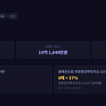
대표
초선
총재산 (전년)
10억 1,640만원
면?
총재산으로 마포한강푸르지오 137
0채 + 37%
마포한강푸르지오 137㎡ (29억원)
잔여 10억 8,217만원