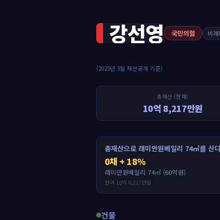
강선영
국민의힘
비례
(2025년 3월 재산공개 기준)
총재산 (현재)
10억 8,217만원
총재산으로 래미안원베일리 74㎡를 산다
0채 + 18%
래미안원베일리 74㎡ (60억원)
잔여 10억 8,217만원
건물