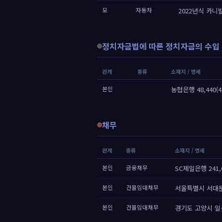
모
자동차
2022년식 카니발
정치자금법에 따른 정치자금의 수입 
관계
종류
소재지 / 명세
본인
농협은행 48,440(4
채무
관계
종류
소재지 / 명세
본인
금융채무
SC제일은행 241,6
본인
건물임대채무
서울특별시 서대
본인
건물임대채무
경기도 고양시 