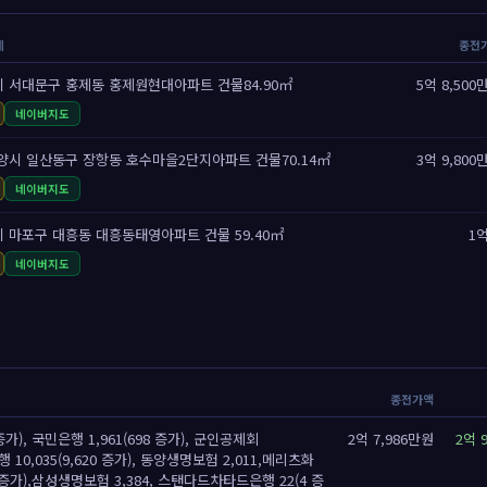
세
종전
 서대문구 홍제동 홍제원현대아파트 건물84.90㎡
5억 8,500
네이버지도
양시 일산동구 장항동 호수마을2단지아파트 건물70.14㎡
3억 9,800
네이버지도
 마포구 대흥동 대흥동태영아파트 건물 59.40㎡
1
네이버지도
종전가액
증가), 국민은행 1,961(698 증가), 군인공제회
2억 7,986만원
2억 
은행 10,035(9,620 증가), 동양생명보험 2,011,메리츠화
2 증가),삼성생명보험 3,384, 스탠다드차타드은행 22(4 증