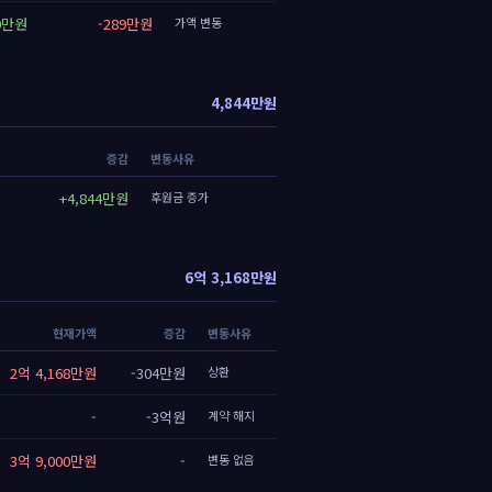
60만원
-289만원
가액 변동
4,844만원
증감
변동사유
+4,844만원
후원금 증가
6억 3,168만원
현재가액
증감
변동사유
2억 4,168만원
-304만원
상환
-
-3억원
계약 해지
3억 9,000만원
-
변동 없음