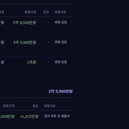
가액
현재가액
증감
변동사유
만원
5억 8,500만원
-
변동 없음
만원
3억 9,800만원
-
변동 없음
억원
1억원
-
변동 없음
2억 9,960만원
현재가액
증감
변동사유
9,658만원
+1,672만원
급여 저축 및 생활비