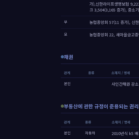
가),신한라이프생명보험 9,223
크 3,504(3,165 증가), 중소
부
농협중앙회 57(11 증가), 신한은
모
농협중앙회 22, 새마을금고중앙회
채권
관계
종류
소재지 / 명세
본인
사인간채권 감소
부동산에 관한 규정이 준용되는 권리
관계
종류
소재지 / 명세
본인
자동차
2010년식 k5 배