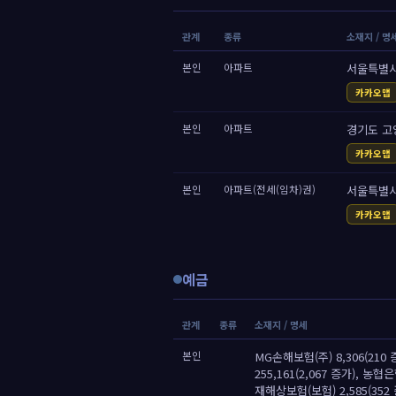
관계
종류
소재지 / 명
본인
아파트
서울특별시
카카오맵
본인
아파트
경기도 고
카카오맵
본인
아파트(전세(임차)권)
서울특별시
카카오맵
예금
관계
종류
소재지 / 명세
본인
MG손해보험(주) 8,306(210 
255,161(2,067 증가), 농협
재해상보험(보험) 2,585(35