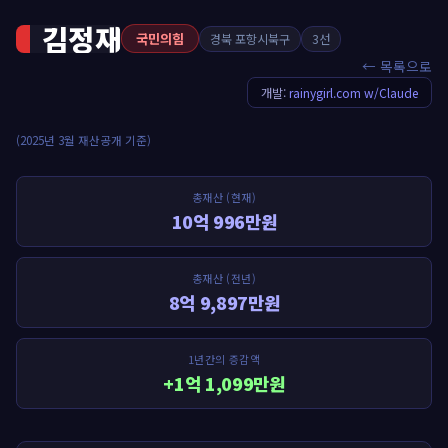
김정재
국민의힘
경북 포항시북구
3선
← 목록으로
개발:
rainygirl.com w/Claude
(2025년 3월 재산공개 기준)
총재산 (현재)
10억 996만원
총재산 (전년)
8억 9,897만원
1년간의 증감액
+1억 1,099만원