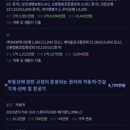
1(1 증가), 삼성생명보험3,432, 신용협동조합중앙회 119(2 증가), 신한은행
237,233(52,809 증가), 아이엠뱅크 2, 우리은행 14,200
2억 2,951만원
2억 8,594만원
+5,643만원
저축 및 생활비 지출
모
(주)KEB하나은행 1,081(11,043 감소), 새마을금고중앙회 51,062(10,056 감소),
신용협동조합중앙회 50,133(152증가)
1억 2,322만원
1억 227만원
-2,094만원
저축 및 생활비 지출
부동산에 관한 규정이 준용되는 권리와 자동차·건설
4,793만원
기계·선박 및 항공기
본인
자동차
2015년식 THE SUV 스포티지2WD 배기량(1,998cc)
812만원
768만원
-44만원
가액 변동