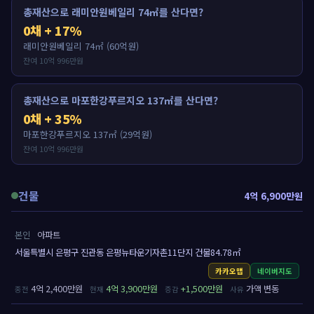
총재산으로 래미안원베일리 74㎡를 산다면?
0채 + 17%
래미안원베일리 74㎡ (60억원)
잔여 10억 996만원
총재산으로 마포한강푸르지오 137㎡를 산다면?
0채 + 35%
마포한강푸르지오 137㎡ (29억원)
잔여 10억 996만원
건물
4억 6,900만원
본인
아파트
서울특별시 은평구 진관동 은평뉴타운기자촌11단지 건물84.78㎡
카카오맵
네이버지도
4억 2,400만원
4억 3,900만원
+1,500만원
가액 변동