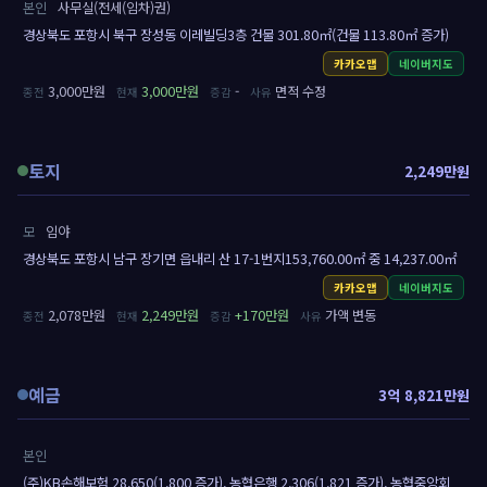
본인
사무실(전세(임차)권)
경상북도 포항시 북구 장성동 이레빌딩3층 건물 301.80㎡(건물 113.80㎡ 증가)
카카오맵
네이버지도
3,000만원
3,000만원
-
면적 수정
토지
2,249만원
모
임야
경상북도 포항시 남구 장기면 읍내리 산 17-1번지153,760.00㎡ 중 14,237.00㎡
카카오맵
네이버지도
2,078만원
2,249만원
+170만원
가액 변동
예금
3억 8,821만원
본인
(주)KB손해보험 28,650(1,800 증가), 농협은행 2,306(1,821 증가), 농협중앙회