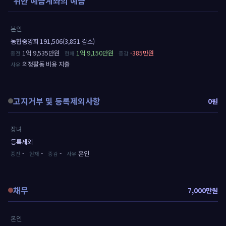
위한 예금계좌의 예금
본인
농협중앙회 191,506(3,851 감소)
1억 9,535만원
1억 9,150만원
-385만원
의정활동 비용 지출
고지거부 및 등록제외사항
0원
장녀
등록제외
-
-
-
혼인
채무
7,000만원
본인