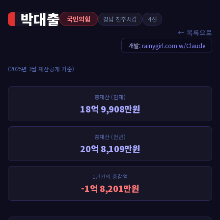
박대출
국민의힘
경남 진주시갑
4선
← 목록으로
개발:
rainygirl.com w/Claude
(2025년 3월 재산공개 기준)
총재산 (현재)
18억 9,908만원
총재산 (전년)
20억 8,109만원
1년간의 증감액
-1억 8,201만원