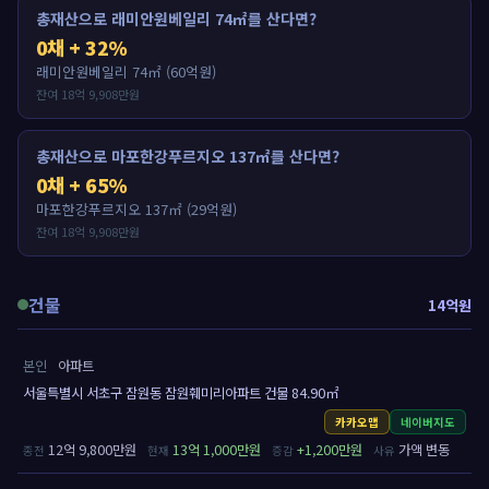
총재산으로 래미안원베일리 74㎡를 산다면?
0채 + 32%
래미안원베일리 74㎡ (60억원)
잔여 18억 9,908만원
총재산으로 마포한강푸르지오 137㎡를 산다면?
0채 + 65%
마포한강푸르지오 137㎡ (29억원)
잔여 18억 9,908만원
건물
14억원
본인
아파트
서울특별시 서초구 잠원동 잠원훼미리아파트 건물 84.90㎡
카카오맵
네이버지도
12억 9,800만원
13억 1,000만원
+1,200만원
가액 변동