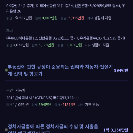
SK증권 34(1 증가), 미래에셋증권 31(1 증가), 신한은행45,929(59,855 감소), 우
리은행 26
1억 587만원
4,602만원
-5,985만원
생활비 지출
차녀
(주)KEB하나은행 12, 신한은행 9,720(111 증가), 우리은행44,057(12,935 증가)
4,074만원
5,378만원
+1,304만원
생활비 지출
부동산에 관한 규정이 준용되는 권리와 자동차·건설기
894만원
계·선박 및 항공기
본인
자동차
2013년식 제네시스(GENESIS) 배기량(3,342cc)
1,109만원
894만원
-215만원
가액 변동
정치자금법에 따른 정치자금의 수입 및 지출을
1억 9,150만원