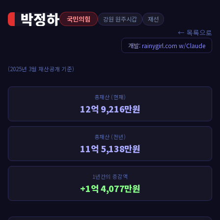
박정하
국민의힘
강원 원주시갑
재선
← 목록으로
개발:
rainygirl.com w/Claude
(2025년 3월 재산공개 기준)
총재산 (현재)
12억 9,216만원
총재산 (전년)
11억 5,138만원
1년간의 증감액
+1억 4,077만원