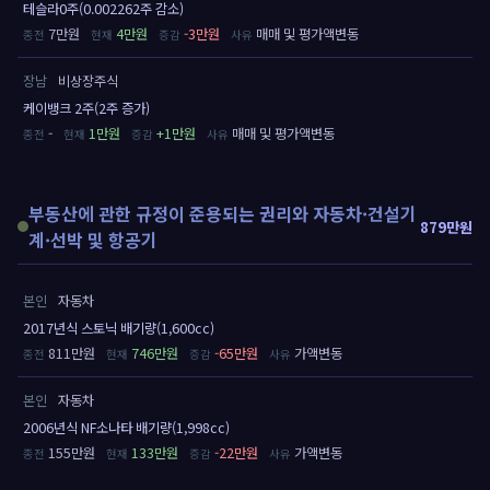
테슬라0주(0.002262주 감소)
7만원
4만원
-3만원
매매 및 평가액변동
장남
비상장주식
케이뱅크 2주(2주 증가)
-
1만원
+1만원
매매 및 평가액변동
부동산에 관한 규정이 준용되는 권리와 자동차·건설기
879만원
계·선박 및 항공기
본인
자동차
2017년식 스토닉 배기량(1,600cc)
811만원
746만원
-65만원
가액변동
본인
자동차
2006년식 NF소나타 배기량(1,998cc)
155만원
133만원
-22만원
가액변동