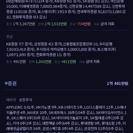
DB손해보험(주) 871(234 증가), KB증권 6(5 증가), SK증권 0(1 감소), 국민은행
10,000, 미래에셋증권 7,000(5,964증가), 신한은행 14,497(588 감소), 신한투자
증권 110(108 증가), 토스뱅크(주) 19(19 증가), 한국투자증권 92,827(13,080 감
소), 한화투자증권 0(3 감소)
1억 3,267만원
1억 2,533만원
-734만원
급여 저축
장남
KB증권 7(7 증가), 삼성증권 4(3 증가),신용협동조합중앙회 10, 우리은행
7,910(3,410 증가), 주식회사 카카오뱅크 3,000(3,000 증가), 토스뱅크(주)
2,097(1,693 증가), 한화투자증권 1(1 증가)
491만원
1,302만원
+811만원
급여 저축
증권
1억 461만원
배우자
상장주식
APPLEINC 0.01주, HK이노엔 9주, KB스타리츠 5주, LG디스플레이 22주, LG에너
지솔루션 4주, NAVER 20주, SK네트웍스 26주(104주 감소), SK바이오사이언스 2
주, SK스퀘어 0주(30주 감소), SK아이이테크놀로지 3주, SK텔레콤 0주(20주 감
소), 기아 0주(3주 감소), 대한해운 0주(64주 감소), 롯데렌탈 9주, 롯데쇼핑 2주, 미
래에셋글로벌리츠 56주, 삼성스팩7호 0주(4주 감소), 삼성전자 52주(55주 감소),