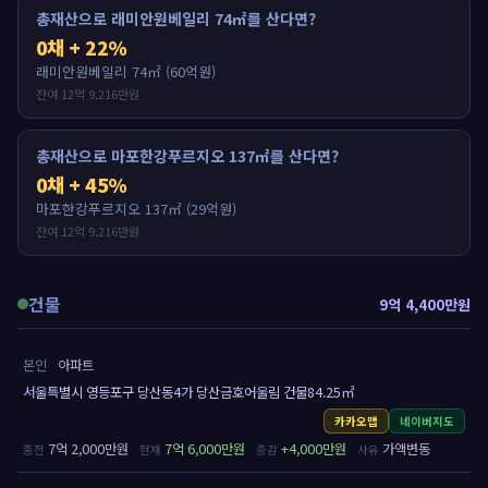
총재산으로 래미안원베일리 74㎡를 산다면?
0채 + 22%
래미안원베일리 74㎡ (60억원)
잔여 12억 9,216만원
총재산으로 마포한강푸르지오 137㎡를 산다면?
0채 + 45%
마포한강푸르지오 137㎡ (29억원)
잔여 12억 9,216만원
건물
9억 4,400만원
본인
아파트
서울특별시 영등포구 당산동4가 당산금호어울림 건물84.25㎡
카카오맵
네이버지도
7억 2,000만원
7억 6,000만원
+4,000만원
가액변동