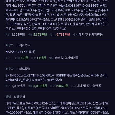
삼성전자우 5주, 셀트리온 4주(4주 증가), 셀트리온헬스케어 0주(10주 감소), 스트
라타시스 86주, 씨젠 7주, 알비더블유 6주, 애플 5.003986주(0.003986주 증가),
에코프로비엠 12주(12주 증가), 엔비디아 0주(0.005242주 감소), 우리금융지주 4
주, 웹젠 26주, 일진하이솔루스 1주, 카니발 21주, 카카오34주, 카카오뱅크 32주,
케이비제21호스팩 0주(27주 감소), 코스나인 810주(190주 증가), 트윔 1주, 하이
브 180주(8주 감소), 한국제13호스팩 0주(7주 감소), 한섬20주, 한화생명 0주(50
주 감소), 현대백화점 3주, 현대차0주(43주 감소)
8,153만원
5,371만원
-2,781만원
매매 및 평가액변동
배우자
비상장주식
케이뱅크 2주(2주 증가)
-
1만원
+1만원
매매 및 평가액변동
배우자
기타(채권)
BNTNF1001/01/27NTNF 108,602주, USDRP자동매수전용상품5주(5주 증가),
외화RP약정_온라인 6,700주(6,700주 증가)
4,097만원
5,083만원
+986만원
매매 및 평가액변동
장남
상장주식
마이크로소프트 0주(0.002642주 감소), 미래에셋비전스팩1호 15주, 삼성스팩7호
0주(4주 감소), 신원 0주(1주 감소), 아마존닷컴 0주(0.00514주 감소), 알파벳A 0
주(0.00604주 감소), 애플 0주(0.004845주 감소), 캐스터마리타임 0주(4주 감소),