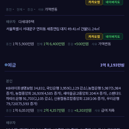
카카오맵
네이버지도
-
-
-
가액변동
배우자
다세대주택
서울특별시 서대문구 연희동 세종연립 대지 49.41㎡ 건물51.24㎡
카카오맵
네이버지도
1억 5,900만원
1억 6,400만원
+500만원
가액변동
예금
3억 8,193만원
본인
KB라이프생명보험 34,832, 국민은행 3,959(1,129 감소),농협은행 5,987(5,984
증가), 농협중앙회 26,939(4,585 증가), 새마을금고중앙회 204(4 증가), 스탠다드
차타드은행 91,703(2,105 감소), 신용협동조합중앙회 228(106 증가), 우리은행
79,720(75,593 증가)
1억 6,053만원
2억 4,357만원
+8,303만원
급여 저축
배우자