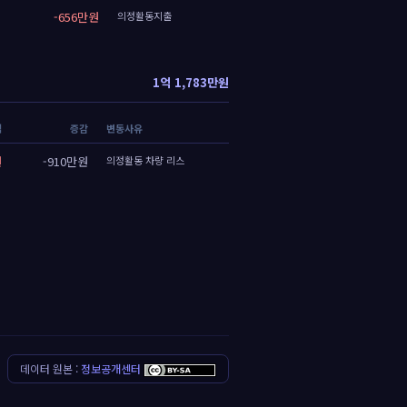
-656만원
의정활동지출
1억 1,783만원
액
증감
변동사유
원
-910만원
의정활동 차량 리스
데이터 원본 :
정보공개센터