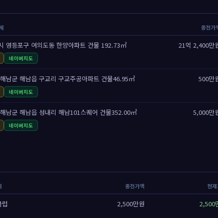
명세
종전가
 영등포구 여의도동 한양아파트 건물 192.73㎡
21억 2,400만
네이버지도
해남군 해남읍 구교리 구교주공아파트 건물46.95㎡
500만
네이버지도
해남군 해남읍 성내리 해남101스퀘어 건물352.00㎡
5,000만
네이버지도
세
종전가액
현재
클럽
2,500만원
2,50