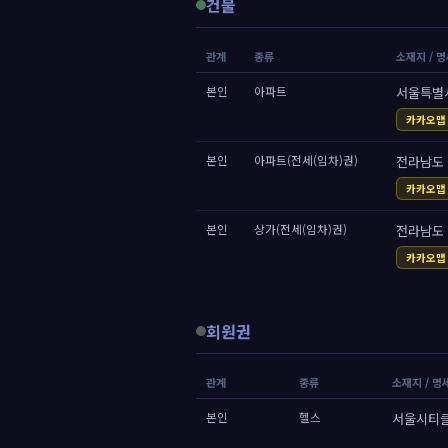
건물
관계
종류
소재지 / 
본인
아파트
서울특별시
카카오맵
본인
아파트(전세(임차)권)
전라남도 
카카오맵
본인
상가(전세(임차)권)
전라남도 
카카오맵
회원권
관계
종류
소재지 / 명
본인
헬스
서울시티