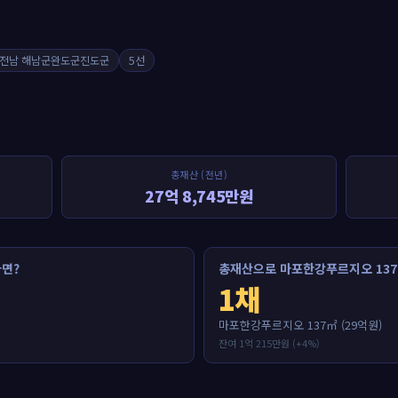
전남 해남군완도군진도군
5선
총재산 (전년)
27억 8,745만원
면?
총재산으로 마포한강푸르지오 137
1채
마포한강푸르지오 137㎡ (29억원)
잔여 1억 215만원 (+4%)