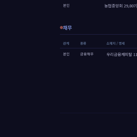
본인
농협중앙회 29,807(
채무
관계
종류
소재지 / 명세
본인
금융채무
우리금융캐피탈 117,