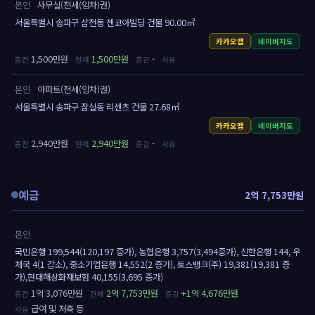
본인
사무실(전세(임차)권)
서울특별시 송파구 삼전동 젠코아빌딩 건물 90.00㎡
카카오맵
네이버지도
1,500만원
1,500만원
-
본인
아파트(전세(임차)권)
서울특별시 송파구 잠실동 리센츠 건물 27.68㎡
카카오맵
네이버지도
2,940만원
2,940만원
-
예금
2억 7,753만원
본인
국민은행 199,544(120,197 증가), 농협은행 3,757(3,494증가), 신한은행 144, 우
체국 4(1 감소), 중소기업은행 14,552(2 증가), 토스뱅크(주) 19,381(19,381 증
가),현대해상화재보험 40,155(3,695 증가)
1억 3,076만원
2억 7,753만원
+1억 4,676만원
급여 및 저축 등