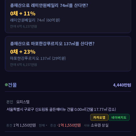
총재산으로 래미안원베일리 74㎡를 산다면?
0채 + 11%
래미안원베일리 74㎡ (60억원)
잔여 6억 6,157만원
총재산으로 마포한강푸르지오 137㎡를 산다면?
0채 + 23%
마포한강푸르지오 137㎡ (29억원)
잔여 6억 6,157만원
건물
4,440만원
본인
오피스텔
서울특별시 구로구 신도림동 골든애비뉴 건물 0.00㎡(건물 17.77㎡ 감소)
카카오맵
네이버지도
1억 1,550만원
-
-1억 1,550만원
소유권 상실