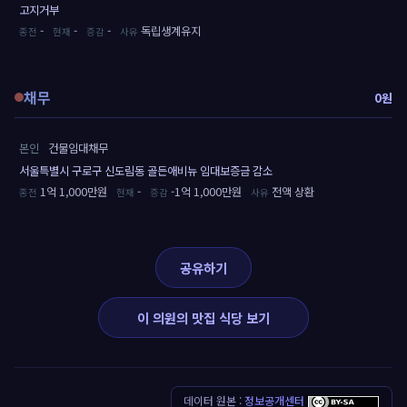
고지거부
-
-
-
독립생계유지
채무
0원
본인
건물임대채무
서울특별시 구로구 신도림동 골든애비뉴 임대보증금 감소
1억 1,000만원
-
-1억 1,000만원
전액 상환
공유하기
이 의원의 맛집 식당 보기
데이터 원본 :
정보공개센터