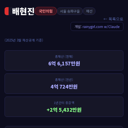
배현진
국민의힘
서울 송파구을
재선
← 목록으로
개발:
rainygirl.com w/Claude
(2025년 3월 재산공개 기준)
총재산 (현재)
6억 6,157만원
총재산 (전년)
4억 724만원
1년간의 증감액
+2억 5,432만원