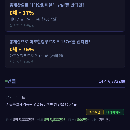
총재산으로 래미안원베일리 74㎡를 산다면?
0채 + 37%
래미안원베일리 74㎡ (60억원)
잔여 22억 150만원
총재산으로 마포한강푸르지오 137㎡를 산다면?
0채 + 76%
마포한강푸르지오 137㎡ (29억원)
잔여 22억 150만원
건물
14억 6,732만원
본인
아파트
서울특별시 강동구 명일동 삼익맨션 건물 82.45㎡
카카오맵
네이버지도
6억 5,000만원
6억 5,600만원
+600만원
가액변동