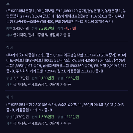
모
(주)KEB하나은행 1, DB손해보험(주) 1,060(120 증가),경남은행 2, 농협은행 1, 농
협중앙회 27,478(1,684 감소),메리츠화재해상보험(보험) 1,976(312 증가), 부산
은행 3,신용협동조합중앙회 480, 한화생명보험주식회사2,910(794 증가)
3,436만원
3,391만원
-45만원
급여저축, 전세보증금 및 생활비 지출 등
장녀
(주)카카오페이증권 127(1 감소), KB라이프생명보험 21,734(21,734 증가), KB라
이프생명보험(KB생명보험)0(15,524 감소), 국민은행 4,940(480 감소), 삼성생명
보험1,895(1,197 증가), 삼성화재해상보험 690(360 증가),우리은행 2,212(2,212
증가), 주식회사 카카오뱅크 29(48 감소), 키움증권 211(210 증가)
2,217만원
3,183만원
+966만원
급여저축, 전세보증금 및 생활비 지출 등
차녀
(주)KEB하나은행 2,501(86 증가), 중소기업은행 11,260,케이뱅크 2,045(2,043
증가), 키움증권 177(152 증가)
1,370만원
1,598만원
+228만원
급여저축, 전세보증금 및 생활비 지출 등