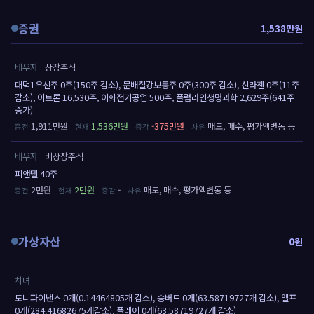
증권
1,538만원
배우자
상장주식
대덕1우선주 0주(150주 감소), 문배철강보통주 0주(300주 감소), 신라젠 0주(11주
감소), 이트론 16,530주, 이화전기공업 500주, 플럼라인생명과학 2,629주(641주
증가)
1,911만원
1,536만원
-375만원
매도, 매수, 평가액변동 등
배우자
비상장주식
피앤텔 40주
2만원
2만원
-
매도, 매수, 평가액변동 등
가상자산
0원
차녀
도니파이낸스 0개(0.14464805개 감소), 송버드 0개(63.58719727개 감소), 엘프
0개(284.41682675개감소), 플레어 0개(63.58719727개 감소)