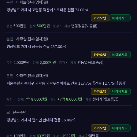
본인
아파트(전세(임차)권)
경상남도 거제시 고현동 덕산베스트타운 건물 74.08㎡
카카오맵
네이버지도
500만원
500만원
-
변동없음(보증금)
본인
사무실(전세(임차)권)
경상남도 거제시 상동동 건물 257.00㎡
카카오맵
네이버지도
2,000만원
2,000만원
-
변동없음(보증금)
본인
아파트(전세(임차)권)
서울특별시 송파구 가락동 가락우성아파트 건물 127.75㎡(건물 127.75㎡ 증가)
카카오맵
네이버지도
-
7억 8,000만원
+7억 8,000만원
전세계약(보증금)
모
단독주택
경상남도 거제시 연초면 한내리 건물 86.46㎡
카카오맵
네이버지도
139만원
632만원
+493만원
가액변동