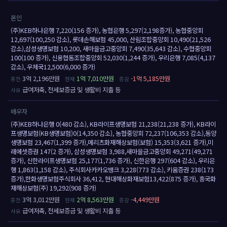
본인
(주)KEB하나은행 7,220(156 증가), 농협은행 5,297(2,198증가), 농협중앙회
12,697(100,250 감소), 롯데손해보험 45,000, 산림조합중앙회 10,490(21,526
감소),삼성생명보험 10,200, 새마을금고중앙회 7,490(35,643 감소), 수협중앙회
100(100 증가), 신용협동조합중앙회 52,030(1,244 증가), 우리은행 7,085(4,137
감소), 우체국12,500(6,000 증가)
3억 2,196만원
1억 7,010만원
-1억 5,185만원
급여저축, 전세보증금 및 생활비 지출 등
배우자
(주)KEB하나은행 0(480 감소), KB라이프생명보험 21,238(21,238 증가), KB라이
프생명보험(KB생명보험)0(14,350 감소), 농협중앙회 72,237(106,353 감소),동양
생명보험 23,467(1,399 증가),메리츠화재해상보험(보험) 15,353(3,621 증가),미
래에셋증권 147(2 증가), 삼성생명보험 3,988,새마을금고중앙회 49,271(49,271
증가), 신한라이프생명보험 25,177(1,736 증가), 신한은행 297(604 감소), 우리은
행 1,863(1,158 감소), 주식회사카카오뱅크 3,228(773 감소), 키움증권 238(173
증가),한화생명보험주식회사 36,412, 현대해상화재보험13,422(875 증가), 흥국화
재해상보험(주) 19,292(908 증가)
3억 3,012만원
2억 8,563만원
-4,449만원
급여저축, 전세보증금 및 생활비 지출 등