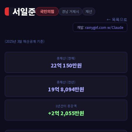
서일준
국민의힘
경남 거제시
재선
← 목록으로
개발:
rainygirl.com w/Claude
(2025년 3월 재산공개 기준)
총재산 (현재)
22억 150만원
총재산 (전년)
19억 8,094만원
1년간의 증감액
+2억 2,055만원