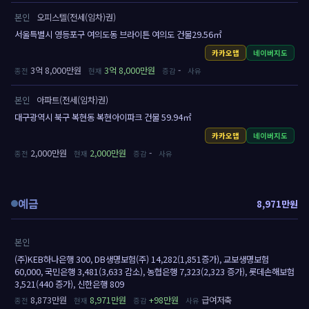
본인
오피스텔(전세(임차)권)
서울특별시 영등포구 여의도동 브라이튼 여의도 건물29.56㎡
카카오맵
네이버지도
3억 8,000만원
3억 8,000만원
-
본인
아파트(전세(임차)권)
대구광역시 북구 복현동 복현아이파크 건물 59.94㎡
카카오맵
네이버지도
2,000만원
2,000만원
-
예금
8,971만원
본인
(주)KEB하나은행 300, DB생명보험(주) 14,282(1,851증가), 교보생명보험
60,000, 국민은행 3,481(3,633 감소), 농협은행 7,323(2,323 증가), 롯데손해보험
3,521(440 증가), 신한은행 809
8,873만원
8,971만원
+98만원
급여저축