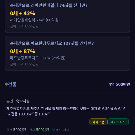
총재산으로 래미안원베일리 74㎡를 산다면?
0채 + 42%
래미안원베일리 74㎡ (60억원)
잔여 25억 1,556만원
총재산으로 마포한강푸르지오 137㎡를 산다면?
0채 + 87%
마포한강푸르지오 137㎡ (29억원)
잔여 25억 1,556만원
건물
4억 500만원
본인
숙박시설
제주특별자치도 제주시 한림읍 협재리 라온프라이빗타운 대지 616.30㎡ 중 6.16
㎡ 건물 109.96㎡ 중 1.10㎡
카카오맵
네이버지도
500만원
500만원
-