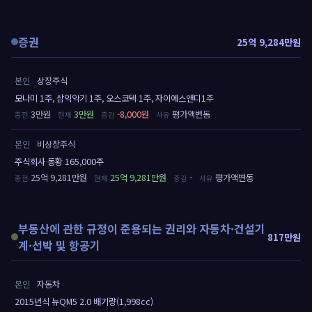
증권
25억 9,284만원
본인
상장주식
모나미 1주, 삼익악기 1주, 오스코텍 1주, 자이에스앤디1주
3만원
3만원
-8,000원
평가액변동
본인
비상장주식
주식회사 동황 165,000주
25억 9,281만원
25억 9,281만원
-
평가액변동
부동산에 관한 규정이 준용되는 권리와 자동차·건설기
817만원
계·선박 및 항공기
본인
자동차
2015년식 뉴QM5 2.0 배기량(1,998cc)