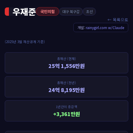
우재준
국민의힘
대구 북구갑
초선
← 목록으로
개발:
rainygirl.com w/Claude
(2025년 3월 재산공개 기준)
총재산 (현재)
25억 1,556만원
총재산 (전년)
24억 8,195만원
1년간의 증감액
+3,361만원