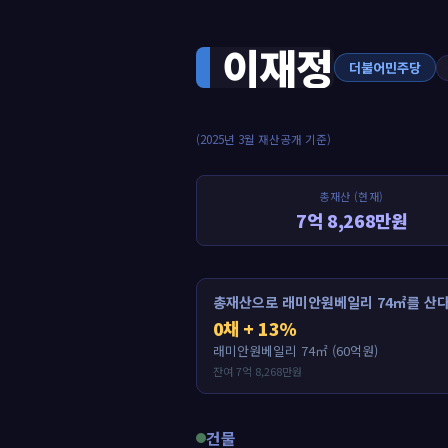
이재정
더불어민주당
(2025년 3월 재산공개 기준)
총재산 (현재)
7억 8,268만원
총재산으로 래미안원베일리 74㎡를 산다
0채 + 13%
래미안원베일리 74㎡ (60억원)
잔여 7억 8,268만원
건물