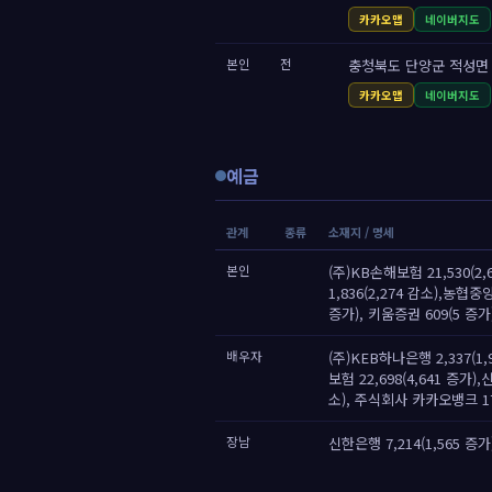
카카오맵
네이버지도
본인
전
충청북도 단양군 적성면 10
카카오맵
네이버지도
예금
관계
종류
소재지 / 명세
본인
(주)KB손해보험 21,530(2,
1,836(2,274 감소),농협
증가), 키움증권 609(5 증가
배우자
(주)KEB하나은행 2,337(1
보험 22,698(4,641 증가),
소), 주식회사 카카오뱅크 17
장남
신한은행 7,214(1,565 증가