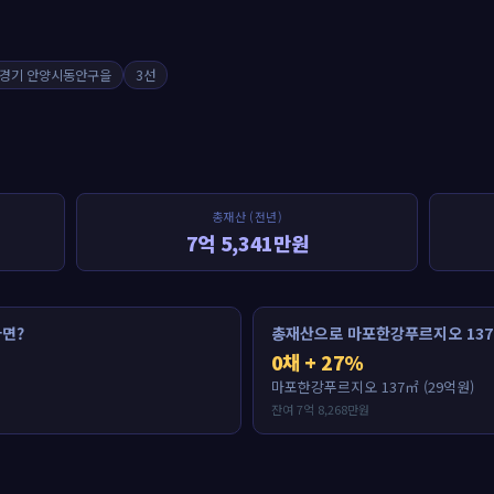
경기 안양시동안구을
3선
총재산 (전년)
7억 5,341만원
면?
총재산으로 마포한강푸르지오 137
0채 + 27%
마포한강푸르지오 137㎡ (29억원)
잔여 7억 8,268만원