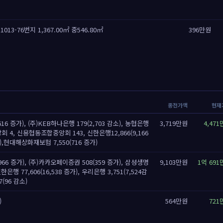
13-76번지 1,367.00㎡ 중546.80㎡
396만원
종전가액
현재
616 증가), (주)KEB하나은행 179(2,703 감소), 농협은행
3,719만원
4,47
중앙회 4, 신용협동조합중앙회 143, 신한은행12,866(9,166
),현대해상화재보험 7,550(716 증가)
,966 증가), (주)카카오페이증권 508(359 증가), 삼성생명
9,103만원
1억 691
신한은행 77,606(16,538 증가), 우리은행 3,751(7,524감
(96 감소)
)
564만원
721