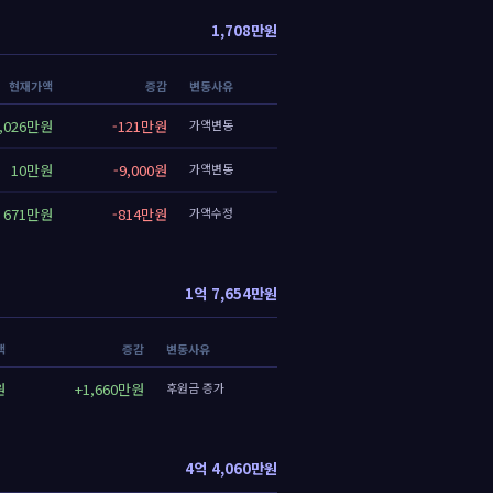
1,708만원
현재가액
증감
변동사유
,026만원
-121만원
가액변동
10만원
-9,000원
가액변동
671만원
-814만원
가액수정
1억 7,654만원
액
증감
변동사유
원
+1,660만원
후원금 증가
4억 4,060만원