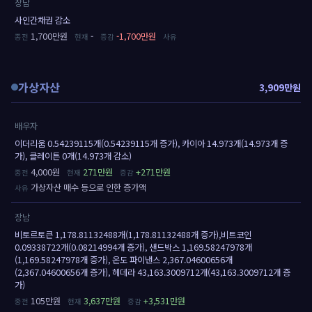
장남
사인간채권 감소
1,700만원
-
-1,700만원
가상자산
3,909만원
배우자
이더리움 0.54239115개(0.54239115개 증가), 카이아 14.973개(14.973개 증
가), 클레이튼 0개(14.973개 감소)
4,000원
271만원
+271만원
가상자산 매수 등으로 인한 증가액
장남
비토르토큰 1,178.81132488개(1,178.81132488개 증가),비트코인
0.09338722개(0.08214994개 증가), 샌드박스 1,169.58247978개
(1,169.58247978개 증가), 온도 파이낸스 2,367.04600656개
(2,367.04600656개 증가), 헤데라 43,163.3009712개(43,163.3009712개 증
가)
105만원
3,637만원
+3,531만원