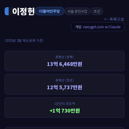
이정헌
더불어민주당
서울 광진구갑
초선
← 목록으로
개발:
rainygirl.com w/Claude
(2025년 3월 재산공개 기준)
총재산 (현재)
13억 6,468만원
총재산 (전년)
12억 5,737만원
1년간의 증감액
+1억 730만원