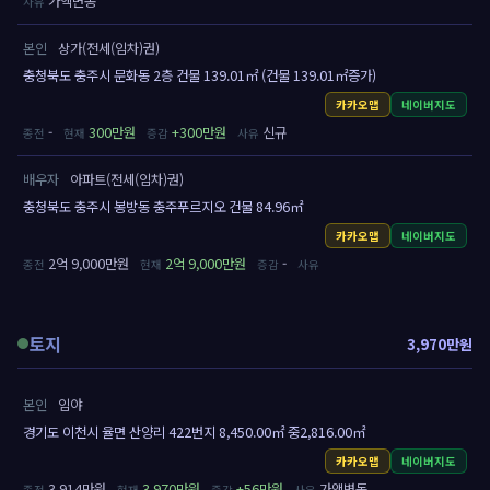
가액변동
본인
상가(전세(임차)권)
충청북도 충주시 문화동 2층 건물 139.01㎡ (건물 139.01㎡증가)
카카오맵
네이버지도
-
300만원
+300만원
신규
배우자
아파트(전세(임차)권)
충청북도 충주시 봉방동 충주푸르지오 건물 84.96㎡
카카오맵
네이버지도
2억 9,000만원
2억 9,000만원
-
토지
3,970만원
본인
임야
경기도 이천시 율면 산양리 422번지 8,450.00㎡ 중2,816.00㎡
카카오맵
네이버지도
3,914만원
3,970만원
+56만원
가액변동