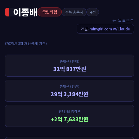
이종배
국민의힘
충북 충주시
4선
← 목록으로
개발:
rainygirl.com w/Claude
(2025년 3월 재산공개 기준)
총재산 (현재)
32억 817만원
총재산 (전년)
29억 3,184만원
1년간의 증감액
+2억 7,633만원