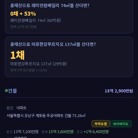
총재산으로 래미안원베일리 74㎡를 산다면?
0채 + 53%
래미안원베일리 74㎡ (60억원)
잔여 32억 817만원
총재산으로 마포한강푸르지오 137㎡를 산다면?
1채
마포한강푸르지오 137㎡ (29억원)
잔여 3억 817만원 (+11%)
건물
18억 2,900만원
본인
아파트
서울특별시 강남구 개포동 주공아파트 건물 73.26㎡
카카오맵
네이버지도
13억 7,200만원
15억 3,600만원
+1억 6,400만원