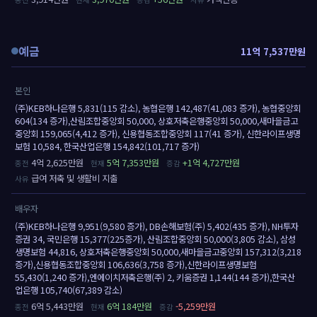
예금
11억 7,537만원
본인
(주)KEB하나은행 5,831(115 감소), 농협은행 142,487(41,083 증가), 농협중앙회
604(134 증가),산림조합중앙회 50,000, 상호저축은행중앙회 50,000,새마을금고
중앙회 159,065(4,412 증가), 신용협동조합중앙회 117(41 증가), 신한라이프생명
보험 10,584, 한국산업은행 154,842(101,717 증가)
4억 2,625만원
5억 7,353만원
+1억 4,727만원
급여 저축 및 생활비 지출
배우자
(주)KEB하나은행 9,951(9,580 증가), DB손해보험(주) 5,402(435 증가), NH투자
증권 34, 국민은행 15,377(225증가), 산림조합중앙회 50,000(3,805 감소), 삼성
생명보험 44,816, 상호저축은행중앙회 50,000,새마을금고중앙회 157,312(3,218
증가),신용협동조합중앙회 106,636(3,758 증가),신한라이프생명보험
55,430(1,240 증가),엔에이치저축은행(주) 2, 키움증권 1,144(144 증가),한국산
업은행 105,740(67,389 감소)
6억 5,443만원
6억 184만원
-5,259만원