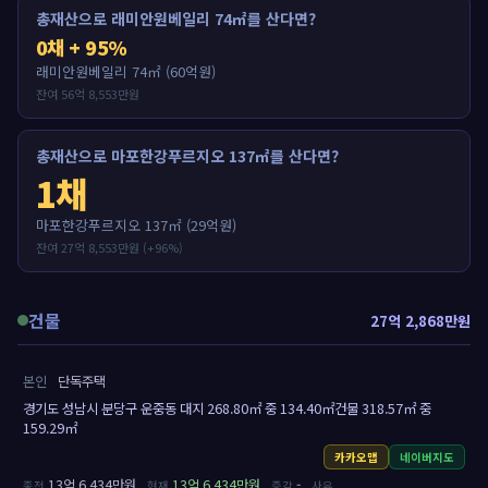
총재산으로 래미안원베일리 74㎡를 산다면?
0채 + 95%
래미안원베일리 74㎡ (60억원)
잔여 56억 8,553만원
총재산으로 마포한강푸르지오 137㎡를 산다면?
1채
마포한강푸르지오 137㎡ (29억원)
잔여 27억 8,553만원 (+96%)
건물
27억 2,868만원
본인
단독주택
경기도 성남시 분당구 운중동 대지 268.80㎡ 중 134.40㎡건물 318.57㎡ 중
159.29㎡
카카오맵
네이버지도
13억 6,434만원
13억 6,434만원
-