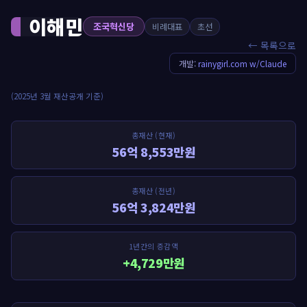
이해민
조국혁신당
비례대표
초선
← 목록으로
개발:
rainygirl.com w/Claude
(2025년 3월 재산공개 기준)
총재산 (현재)
56억 8,553만원
총재산 (전년)
56억 3,824만원
1년간의 증감액
+4,729만원