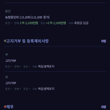
본인
농협중앙회 121,695(121,695 증가)
-
1억 2,169만원
+1억 2,169만원
후원금 입금
고지거부 및 등록제외사항
0원
부
고지거부
-
-
-
독립생계유지
모
고지거부
-
-
-
독립생계유지
채무
0원