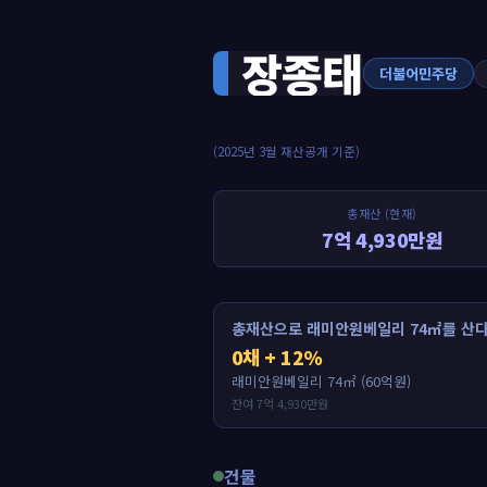
장종태
더불어민주당
(2025년 3월 재산공개 기준)
총재산 (현재)
7억 4,930만원
총재산으로 래미안원베일리 74㎡를 산다
0채 + 12%
래미안원베일리 74㎡ (60억원)
잔여 7억 4,930만원
건물