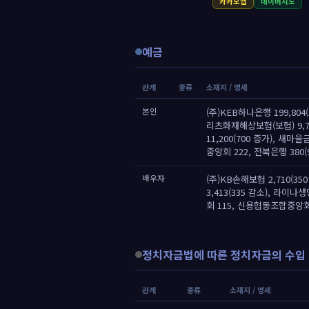
카카오맵
네이버지도
예금
관계
종류
소재지 / 명세
본인
(주)KEB하나은행 199,804(
리츠화재해상보험(보험) 9,7
11,200(700 증가), 새마
중앙회 222, 전북은행 380(
배우자
(주)KB손해보험 2,710(35
3,413(335 감소), 라이나
회 115, 신용협동조합중앙회
정치자금법에 따른 정치자금의 수입 
관계
종류
소재지 / 명세