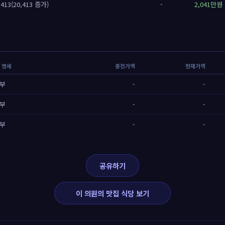
13(20,413 증가)
-
2,041만원
/ 명세
종전가액
현재가액
부
-
-
부
-
-
부
-
-
공유하기
이 의원의 맛집 식당 보기