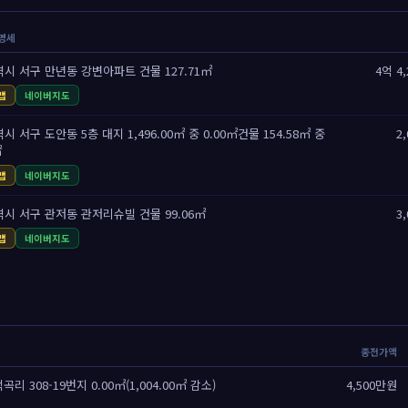
 명세
시 서구 만년동 강변아파트 건물 127.71㎡
4억 4
맵
네이버지도
 서구 도안동 5층 대지 1,496.00㎡ 중 0.00㎡건물 154.58㎡ 중
2
㎡
맵
네이버지도
시 서구 관저동 관저리슈빌 건물 99.06㎡
3
맵
네이버지도
종전가액
 308-19번지 0.00㎡(1,004.00㎡ 감소)
4,500만원