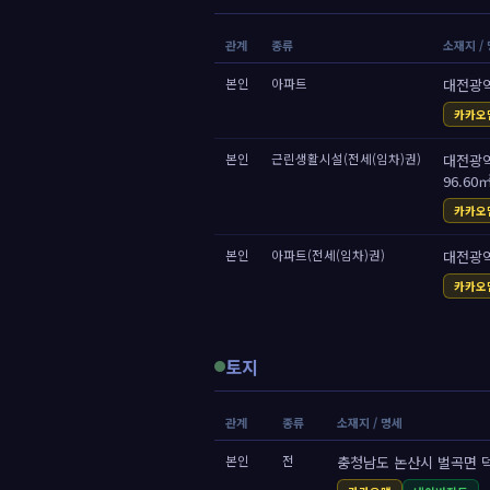
관계
종류
소재지 /
본인
아파트
대전광역
카카오
본인
근린생활시설(전세(임차)권)
대전광역시
96.60
카카오
본인
아파트(전세(임차)권)
대전광역
카카오
토지
관계
종류
소재지 / 명세
본인
전
충청남도 논산시 벌곡면 덕곡리