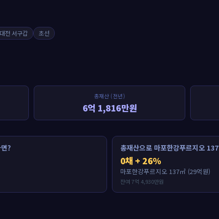
대전 서구갑
초선
총재산 (전년)
6억 1,816만원
면?
총재산으로 마포한강푸르지오 137
0채 + 26%
마포한강푸르지오 137㎡ (29억원)
잔여 7억 4,930만원