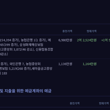
종전가액
현재가액
154,394 증가), 농협은행 1(1 증가), 메
6,980만원
2억 2,524만원
+1억 
65(399 증가), 삼성화재해상보험
을금고중앙회 3,872(46 감소), 신용협동조합
9감소)
0 증가), 국민은행 7, 농협중앙회
1,136만원
1,164만원
생명보험 5,219(268 증가),새마을금고중앙
 183
및 지출을 위한 예금계좌의 예금
종전가액
현재가액