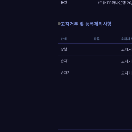
본인
(주)KEB하나은행 20,4
고지거부 및 등록제외사항
관계
종류
소재지 
장남
고지거
손자1
고지거
손자2
고지거