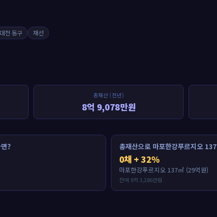
대전 동구
재선
총재산 (전년)
8억 9,078만원
면?
총재산으로 마포한강푸르지오 137
0채 + 32%
마포한강푸르지오 137㎡ (29억원)
잔여 9억 3,286만원