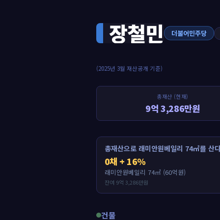
장철민
더불어민주당
(2025년 3월 재산공개 기준)
총재산 (현재)
9억 3,286만원
총재산으로 래미안원베일리 74㎡를 산다
0채 + 16%
래미안원베일리 74㎡ (60억원)
잔여 9억 3,286만원
건물