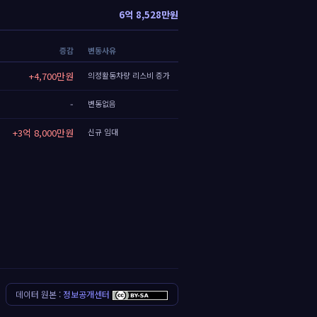
6억 8,528만원
증감
변동사유
+4,700만원
의정활동차량 리스비 증가
-
변동없음
+3억 8,000만원
신규 임대
데이터 원본 :
정보공개센터