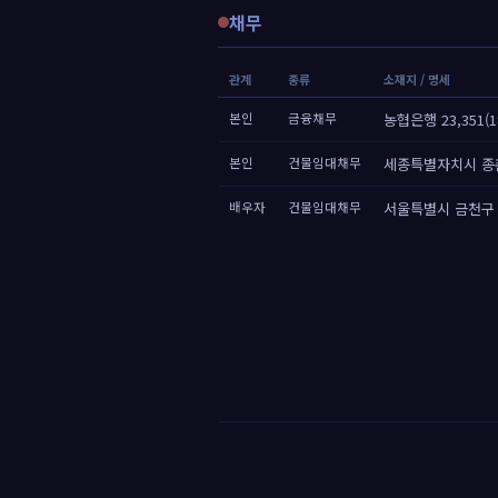
채무
관계
종류
소재지 / 명세
본인
금융채무
농협은행 23,351(1
본인
건물임대채무
세종특별자치시 종
배우자
건물임대채무
서울특별시 금천구