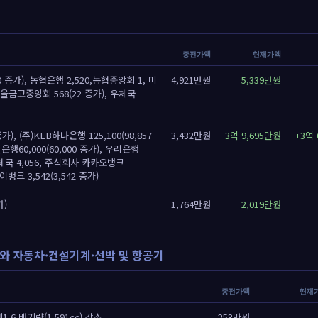
종전가액
현재가액
0 증가), 농협은행 2,520,농협중앙회 1, 미
4,921만원
5,339만원
을금고중앙회 568(22 증가), 우체국
가), (주)KEB하나은행 125,100(98,857
3,432만원
3억 9,695만원
+3억 
행60,000(60,000 증가), 우리은행
),우체국 4,056, 주식회사 카카오뱅크
케이뱅크 3,542(3,542 증가)
가)
1,764만원
2,019만원
와 자동차·건설기계·선박 및 항공기
종전가액
현재
.6 배기량(1,591cc) 감소
253만원