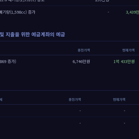
배기량(1,598cc) 증가
-
3,439
및 지출을 위한 예금계좌의 예금
종전가액
현재가액
,869 증가)
6,746만원
1억 433만원
명세
종전가액
현재가액
-
-
-
-