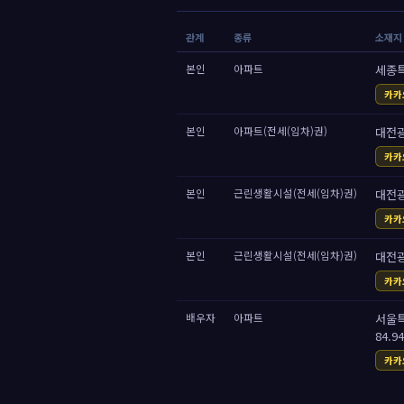
관계
종류
소재지 
본인
아파트
세종특
카카
본인
아파트(전세(임차)권)
대전광
카카
본인
근린생활시설(전세(임차)권)
대전광
카카
본인
근린생활시설(전세(임차)권)
대전광
카카
배우자
아파트
서울특
84.9
카카