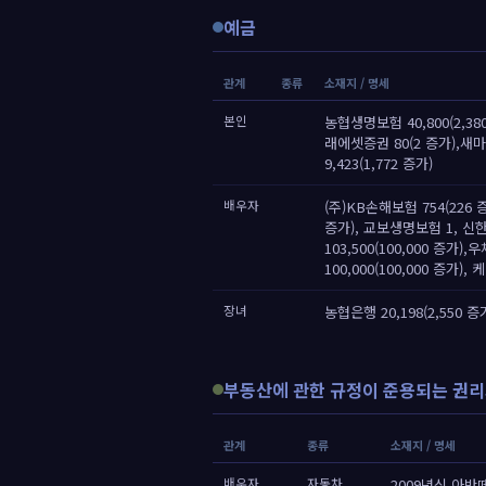
예금
관계
종류
소재지 / 명세
본인
농협생명보험 40,800(2,38
래에셋증권 80(2 증가),새마
9,423(1,772 증가)
배우자
(주)KB손해보험 754(226 증
증가), 교보생명보험 1, 신한은
103,500(100,000 증가
100,000(100,000 증가), 
장녀
농협은행 20,198(2,550 증
부동산에 관한 규정이 준용되는 권리
관계
종류
소재지 / 명세
배우자
자동차
2009년식 아반떼1