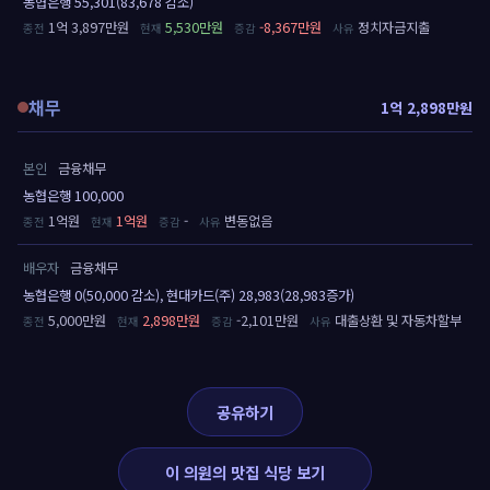
농협은행 55,301(83,678 감소)
1억 3,897만원
5,530만원
-8,367만원
정치자금지출
채무
1억 2,898만원
본인
금융채무
농협은행 100,000
1억원
1억원
-
변동없음
배우자
금융채무
농협은행 0(50,000 감소), 현대카드(주) 28,983(28,983증가)
5,000만원
2,898만원
-2,101만원
대출상환 및 자동차할부
공유하기
이 의원의 맛집 식당 보기