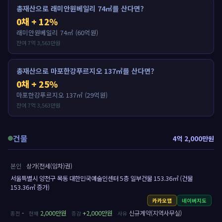
총재산으로 래미안원베일리 74㎡를 산다면?
0채 + 12%
래미안원베일리 74㎡ (60억원)
잔여 7억 3,563만원
총재산으로 마포한강푸르지오 137㎡를 산다면?
0채 + 25%
마포한강푸르지오 137㎡ (29억원)
잔여 7억 3,563만원
건물
4억 2,000만원
본인
상가(전세(임차)권)
서울특별시 양천구 목동 대한민국예술인센터 5층 일부건물 153.36㎡ (건물
153.36㎡ 증가)
카카오맵
네이버지도
-
2,000만원
+2,000만원
신규계약(지역사무실)