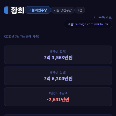
황희
더불어민주당
서울 양천구갑
3선
← 목록으로
개발:
rainygirl.com w/Claude
(2025년 3월 재산공개 기준)
총재산 (현재)
7억 3,563만원
총재산 (전년)
7억 6,204만원
1년간의 증감액
-2,641만원