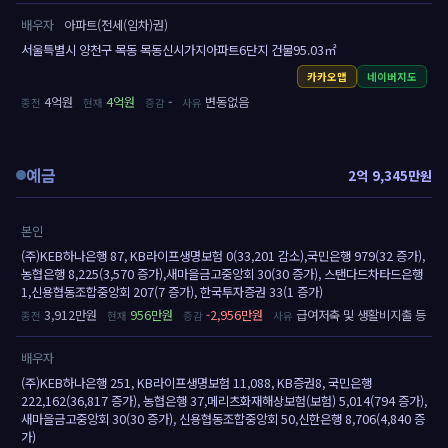
배우자
아파트(전세(임차)권)
서울특별시 양천구 목동 목동신시가지아파트6단지 건물95.03㎡
카카오맵
네이버지도
4억원
4억원
-
변동없음
예금
2억 9,345만원
본인
(주)KEB하나은행 87, KB라이프생명보험 0(33,201 감소),국민은행 979(32 증가),
농협은행 8,225(3,570 증가),새마을금고중앙회 30(30 증가), 스탠다드차타드은행
1,신용협동조합중앙회 207(7 증가), 한국투자증권 33(1 증가)
3,912만원
956만원
-2,956만원
급여저축 및 생활비지출 등
배우자
(주)KEB하나은행 251, KB라이프생명보험 11,088, KB증권8, 국민은행
222,162(36,817 증가), 농협은행 37,메리츠화재해상보험(보험) 5,014(794 증가),
새마을금고중앙회 30(30 증가), 신용협동조합중앙회 50,신한은행 8,706(4,840 증
가)